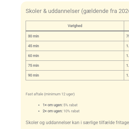
Skoler & uddannelser (gældende fra 202
Varighed
30 min
7
45 min
1
60 min
1
75 min
1
90 min
1
Fast aftale (minimum 12 uger)
1× om ugen:
5% rabat
2× om ugen:
10% rabat
Skoler og uddannelser kan i særlige tilfælde frita