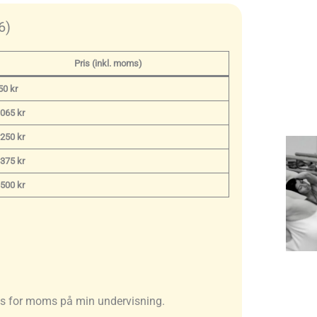
6)
Pris (inkl. moms)
50 kr
.065 kr
.250 kr
.375 kr
.500 kr
ges for moms på min undervisning.