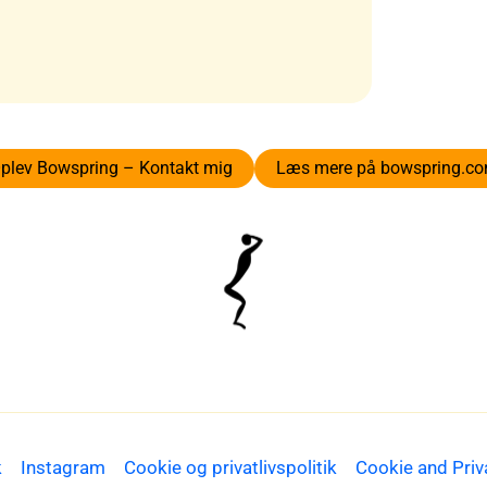
plev Bowspring – Kontakt mig
Læs mere på bowspring.c
k
Instagram
Cookie og privatlivspolitik
Cookie and Priv