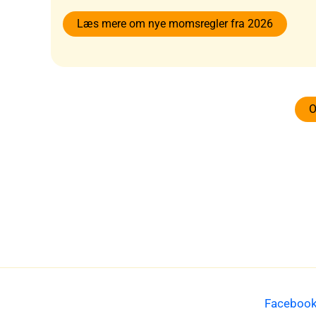
Læs mere om nye momsregler fra 2026
O
Faceboo