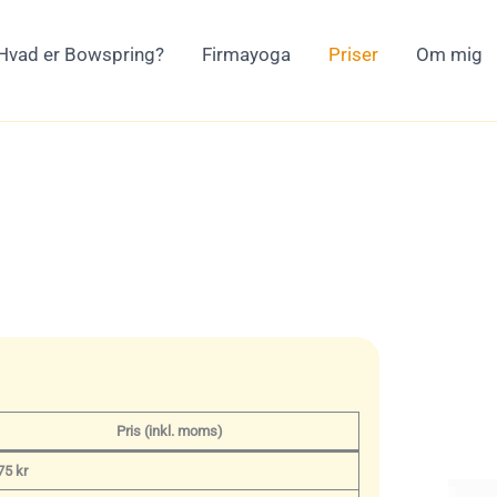
Hvad er Bowspring?
Firmayoga
Priser
Om mig
Pris (inkl. moms)
75 kr