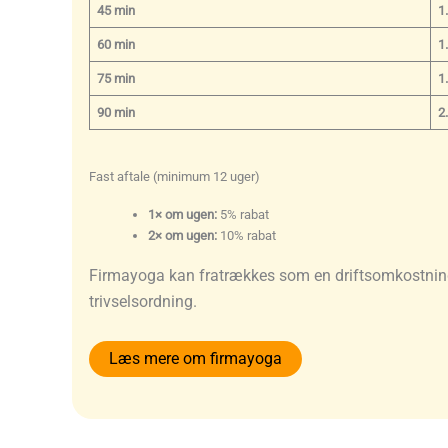
45 min
1
60 min
1
75 min
1
90 min
2
Fast aftale (minimum 12 uger)
1× om ugen:
5% rabat
2× om ugen:
10% rabat
Firmayoga kan fratrækkes som en driftsomkostning,
trivselsordning.
Læs mere om firmayoga