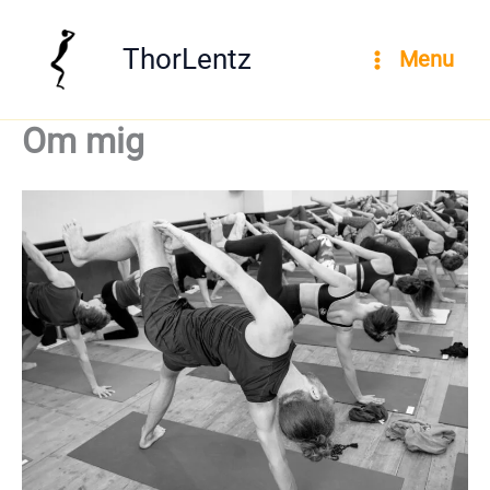
Gå
til
ThorLentz
Menu
indholdet
Om mig