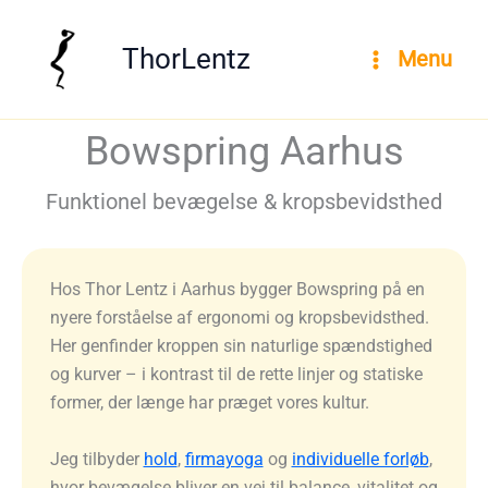
Gå
til
ThorLentz
Menu
indholdet
Bowspring Aarhus
Funktionel bevægelse & kropsbevidsthed
Hos Thor Lentz i Aarhus bygger Bowspring på en
nyere forståelse af ergonomi og kropsbevidsthed.
Her genfinder kroppen sin naturlige spændstighed
og kurver – i kontrast til de rette linjer og statiske
former, der længe har præget vores kultur.
Jeg tilbyder
hold
,
firmayoga
og
individuelle forløb
,
hvor bevægelse bliver en vej til balance, vitalitet og